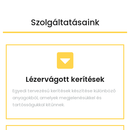
Szolgáltatásaink
Lézervágott kerítések
Egyedi tervezésű kerítések készítése különböző
anyagokból, amelyek megjelenésükkel és
tartósságukkal kitűnnek.