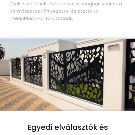
Ezek a kerítések tökéletes összhangban vannak a
természetes környezettel és esztétikai
megoldásokkal fókuszálnak.
Egyedi elválasztók és