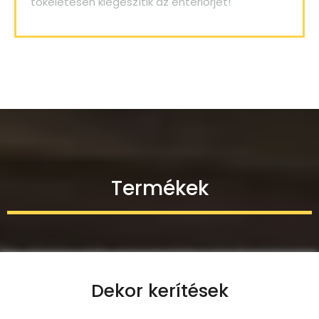
tökéletesen kiegészítik az enteriőrjét!
Termékek
Dekor kerítések