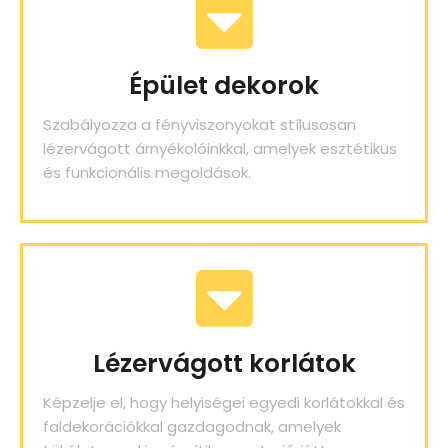
Épület dekorok
Szabályozza a fényviszonyokat stílusosan
lézervágott árnyékolóinkkal, amelyek esztétikus
és funkcionális megoldások.
Lézervágott korlátok
Képzelje el, hogy helyiségei egyedi korlátokkal és
faldekorációkkal gazdagodnak, amelyek