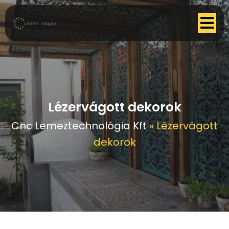
Lézervágott dekorok
Cnc Lemeztechnológia Kft
»
Lézervágott
dekorok