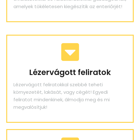
amelyek tökéletesen kiegészítik az enteriőrjét!
Lézervágott feliratok
Lézervágott feliratokkal szebbé teheti
környezetét, lakását, vagy cégét! Egyedi
feliratot mindenkinek, álmodja meg és mi
megvalósítjuk!