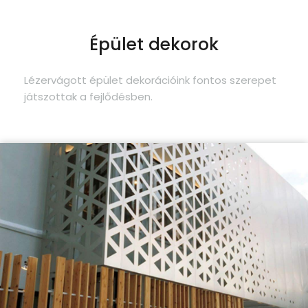
Épület dekorok
Lézervágott épület dekorációink fontos szerepet
játszottak a fejlődésben.