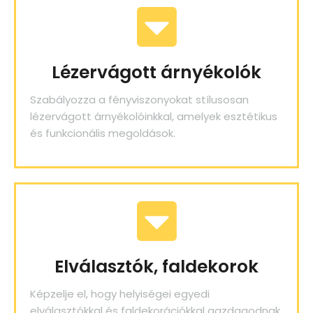
Lézervágott árnyékolók
Szabályozza a fényviszonyokat stílusosan
lézervágott árnyékolóinkkal, amelyek esztétikus
és funkcionális megoldások.
Elválasztók, faldekorok
Képzelje el, hogy helyiségei egyedi
elválasztókkal és faldekorációkkal gazdagodnak,