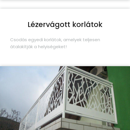
Lézervágott korlátok
Csodás egyedi korlátok, amelyek teljesen
átalakítják a helyiségeket!